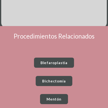
Procedimientos Relacionados
Blefaroplastia
Bichectomía
Mentón