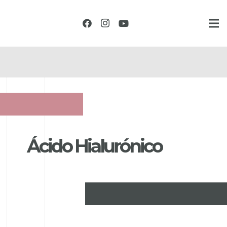
Á
c
i
d
o
H
i
a
l
u
r
ó
n
i
c
o