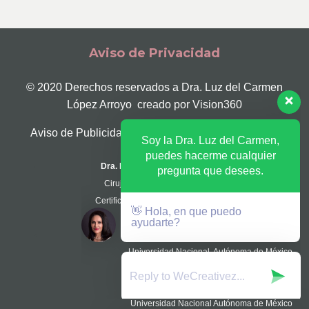
Aviso de Privacidad
© 2020 Derechos reservados a Dra. Luz del Carmen
López Arroyo creado por
Vision360
Aviso de Publicidad Cofepris Nº 213301202A0127
Soy la Dra. Luz del Carmen,
puedes hacerme cualquier
Dra. Luz del Carmen López Arroyo
pregunta que desees.
Cirujana Plástica y Reconstructiva
Certificación Consejo CMCPER Nº 737
👋 Hola, en que puedo
ayudarte?
Cirugía Plástica y Reconstructiva
Universidad Nacional Autónoma de México
Ced. Especialidad Nº AE-07076
Médico Cirujano
Universidad Nacional Autónoma de México