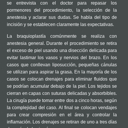
se entrevista con el doctor para repasar los
pormenores del procedimiento, la selección de la
anestesia y aclarar sus dudas. Se habla del tipo de
incisión y se establecen claramente las expectativas.
La braquioplastía comúnmente se realiza con
anestesia general. Durante el procedimiento se retira
el exceso de piel usando una disección delicada para
evitar lastimar los vasos y nervios del brazo. En los
casos que conllevan liposucción, pequeñas cánulas
se utilizan para aspirar la grasa. En la mayoría de los
casos se colocan drenajes para eliminar fluidos que
se podrían acumular debajo de la piel. Los tejidos se
cierran en capas con suturas delicadas y absorbibles.
La cirugía puede tomar entre dos a cinco horas, según
la complejidad del caso. Al final se colocan vendajes
para crear compresión en el área y controlar la
inflamación. Los drenajes se retiran de uno a tres días