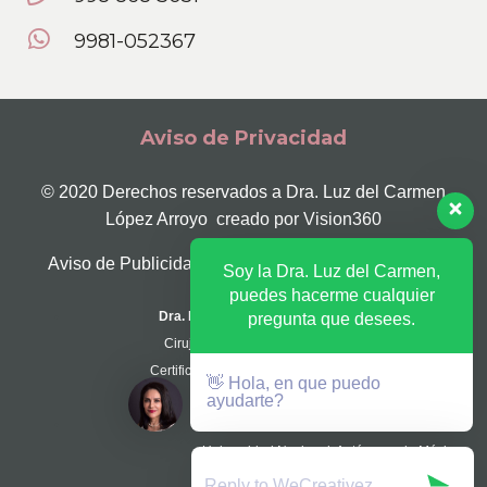
9981-052367
Aviso de Privacidad
© 2020 Derechos reservados a Dra. Luz del Carmen
López Arroyo creado por
Vision360
Aviso de Publicidad Cofepris Nº 213301202A0127
Soy la Dra. Luz del Carmen,
puedes hacerme cualquier
Dra. Luz del Carmen López Arroyo
pregunta que desees.
Cirujana Plástica y Reconstructiva
Certificación Consejo CMCPER Nº 737
👋 Hola, en que puedo
ayudarte?
Cirugía Plástica y Reconstructiva
Universidad Nacional Autónoma de México
Ced. Especialidad Nº AE-07076