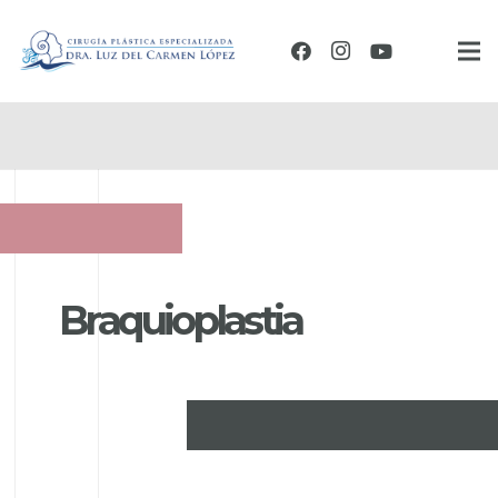
B
r
a
q
u
i
o
p
l
a
s
t
i
a