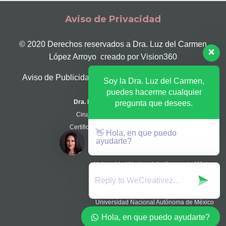
Aviso de Privacidad
© 2020 Derechos reservados a Dra. Luz del Carmen
López Arroyo creado por
Vision360
Aviso de Publicidad Cofepris Nº 213301202A0127
Soy la Dra. Luz del Carmen,
puedes hacerme cualquier
Dra. Luz del Carmen López Arroyo
pregunta que desees.
Cirujana Plástica y Reconstructiva
Certificación Consejo CMCPER Nº 737
👋 Hola, en que puedo
ayudarte?
Cirugía Plástica y Reconstructiva
Universidad Nacional Autónoma de México
Ced. Especialidad Nº AE-07076
Médico Cirujano
Universidad Nacional Autónoma de México
Ced. Prof. Nº 1480947
Hola, en que puedo ayudarte?