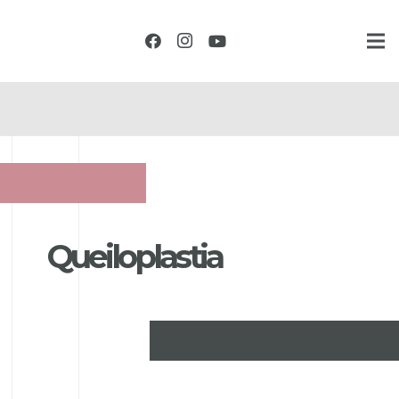
Q
u
e
i
l
o
p
l
a
s
t
i
a